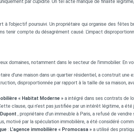
t uniquement par cupidité. Un tel acte manque de finalité légitime, 
 à l’objectif poursuivi. Un propriétaire qui organise des fêtes br
ans tenir compte du désagrément causé. L’impact disproportionné
reux domaines, notamment dans le secteur de l’immobilier. En v
iétaire d’une maison dans un quartier résidentiel, a construit une
ruction, disproportionnée par rapport à la taille de sa maison, av
obilière « Habitat Moderne »
a intégré dans ses contrats de lo
te clause, qui n’est pas justifiée par un intérêt légitime, a été j
 Dupont
, propriétaire d’un immeuble à Paris, a refusé de vendre
fus, motivé par la spéculation immobilière, a été considéré comm
ique
:
L’agence immobilière « Promocasa »
a utilisé des prati