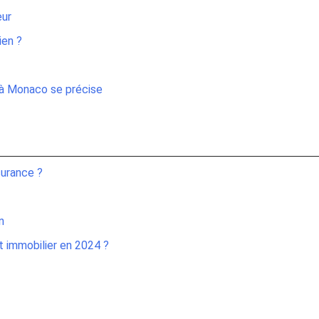
eur
ien ?
e à Monaco se précise
surance ?
n
t immobilier en 2024 ?