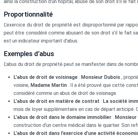
ainsi la construction d’un hôpital, abuse de son droit s’il le fai
Proportionnalité
L’exercice du droit de propriété est disproportionné par rapport
peut être considéré comme abusant de son droit s’il le fait s
est un indicateur important d’abus.
Exemples d’abus
L’abus du droit de propriété peut se manifester dans de nomb
L’abus de droit de voisinage
:
Monsieur Dubois
, propr
voisine,
Madame Martin
. Il a été prouvé que cette const
considéré comme un abus de droit de voisinage.
L’abus de droit en matière de contrat
:
La société imm
mois de loyer supplémentaire en cas de départ anticipé. Cet
L’abus de droit dans le domaine immobilier
:
Monsieur
construction d’un centre médical dans le quartier. Son re
L’abus de droit dans l’exercice d’une activité économ