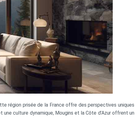
ette région prisée de la France offre des perspectives uniques
et une culture dynamique, Mougins et la Côte d’Azur offrent un