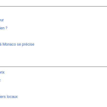
eur
ien ?
e à Monaco se précise
rix
z
iers locaux