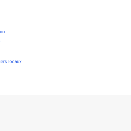
rix
z
iers locaux